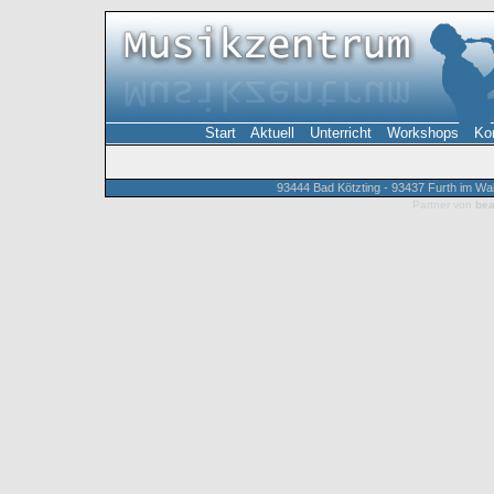
Start
Aktuell
Unterricht
Workshops
Ko
93444 Bad Kötzting - 93437 Furth im W
Partner von
bea